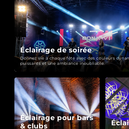
Éclairage de soirée
Donnez vie à chaque fête avec des couleurs dynam
puissants et une ambiance inoubliable.
Éclairage pour bars
Écla
& clubs