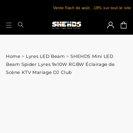
Vente flash de août, -18% sur tout le site
Connexion
Panie
Home
>
Lyres LED Beam
>
SHEHDS Mini LED
Beam Spider Lyres 9x10W RGBW Éclairage de
Scène KTV Mariage DJ Club