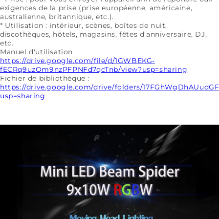
exigences de la prise (prise européenne, américaine,
australienne, britannique, etc.).
* Utilisation : intérieur, scènes, boîtes de nuit,
discothèques, hôtels, magasins, fêtes d'anniversaire, DJ,
etc.
Manuel d'utilisation :
https://drive.google.com/file/d/1GWBEKG-
fECRq9uzOm9nzPFPNFd7qcTnb/view?usp=sharing
Fichier de bibliothèque :
https://drive.google.com/drive/folders/17FGhWgDhAUud
usp=sharing