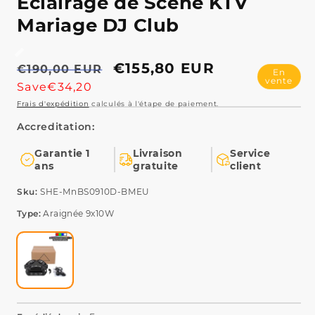
Prix
Prix
€155,80 EUR
€190,00 EUR
En
vente
habituel
promotionnel
Save€34,20
Garantie 1
Livraison
Service
ans
gratuite
client
Type:
Araignée 9x10W