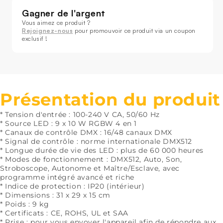
quantité
quantité
de
de
SHEHDS
SHEHDS
Rejoignez-nous
Mini
Mini
LED
LED
Beam
Beam
Spider
Spider
Lyres
Lyres
9x10W
9x10W
Présentation du produit
RGBW
RGBW
Éclairage
Éclairage
* Tension d'entrée : 100-240 V CA, 50/60 Hz
de
de
* Source LED : 9 x 10 W RGBW 4 en 1
* Canaux de contrôle DMX : 16/48 canaux DMX
Scène
Scène
* Signal de contrôle : norme internationale DMX512
KTV
KTV
* Longue durée de vie des LED : plus de 60 000 heures
Mariage
Mariage
* Modes de fonctionnement : DMX512, Auto, Son,
DJ
DJ
Stroboscope, Autonome et Maître/Esclave, avec
Club
Club
programme intégré avancé et riche
* Indice de protection : IP20 (intérieur)
* Dimensions : 31 x 29 x 15 cm
* Poids : 9 kg
* Certificats : CE, ROHS, UL et SAA
* Prise : pour vous envoyer l'appareil afin de répondre aux