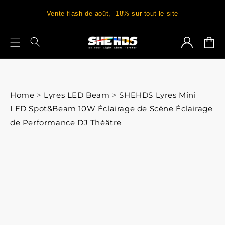
Vente flash de août, -18% sur tout le site
Connexion
Panie
Home
>
Lyres LED Beam
>
SHEHDS Lyres Mini
LED Spot&Beam 10W Éclairage de Scène Éclairage
de Performance DJ Théâtre