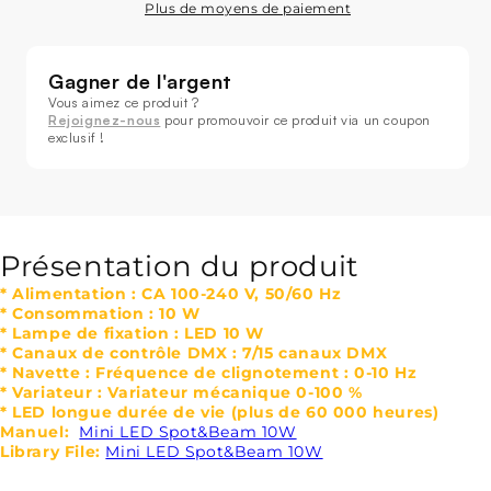
Plus de moyens de paiement
Réduire
Augmenter
la
la
quantité
quantité
de
de
SHEHDS
SHEHDS
Rejoignez-nous
Lyres
Lyres
Mini
Mini
LED
LED
Spot&amp;Beam
Spot&amp;Beam
10W
10W
Présentation du produit
Éclairage
Éclairage
de
de
* Alimentation : CA 100-240 V, 50/60 Hz
Scène
Scène
* Consommation : 10 W
Éclairage
Éclairage
* Lampe de fixation : LED 10 W
de
de
* Canaux de contrôle DMX : 7/15 canaux DMX
* Navette : Fréquence de clignotement : 0-10 Hz
Performance
Performance
* Variateur : Variateur mécanique 0-100 %
DJ
DJ
* LED longue durée de vie (plus de 60 000 heures)
Théâtre
Théâtre
Manuel:
Mini LED Spot&Beam 10W
Library File:
Mini LED Spot&Beam 10W