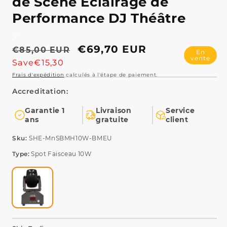
Prix
Prix
€69,70 EUR
€85,00 EUR
En
vente
habituel
promotionnel
Save€15,30
Garantie 1
Livraison
Service
ans
gratuite
client
Type:
Spot Faisceau 10W