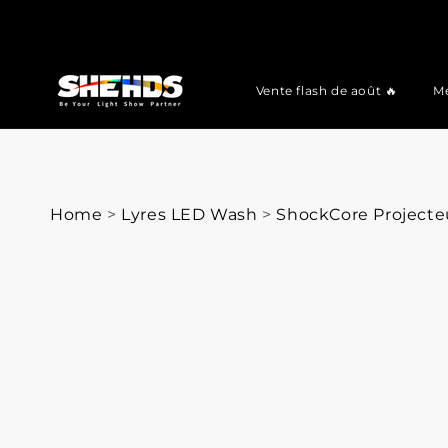
Vente flash de août 🔥
Me
Home
>
Lyres LED Wash
>
ShockCore Projecteu