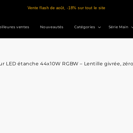
Vente flash de août, -18% sur tout le site
illeures ventes
Nouveautés
Catégories
Série Main
r LED étanche 44x10W RGBW – Lentille givrée, zéro 