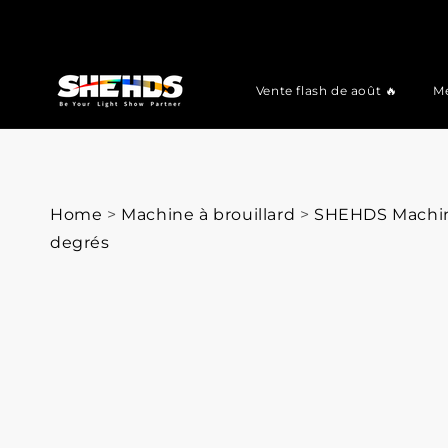
Vente flash de août 🔥
Me
Home
>
Machine à brouillard
>
SHEHDS Machine
degrés