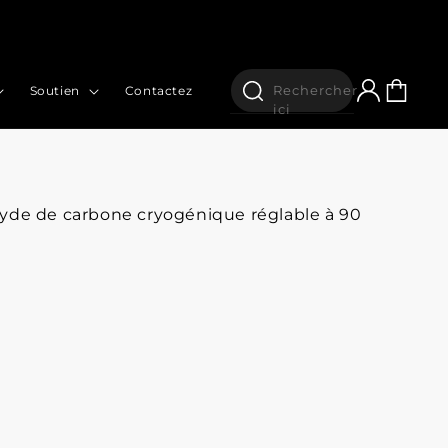
Connexion
Panier
Rechercher
Soutien
Contactez
ici
yde de carbone cryogénique réglable à 90