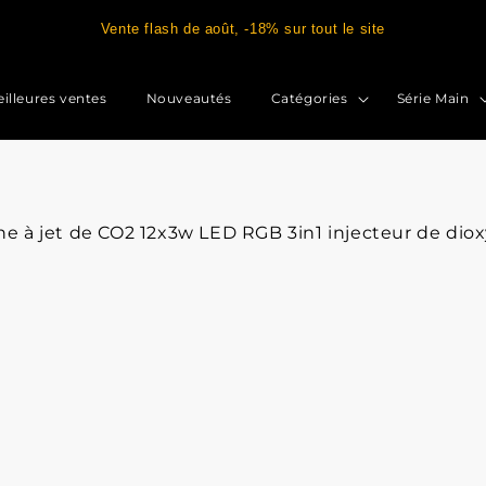
Vente flash de août, -18% sur tout le site
illeures ventes
Nouveautés
Catégories
Série Main
 à jet de CO2 12x3w LED RGB 3in1 injecteur de diox