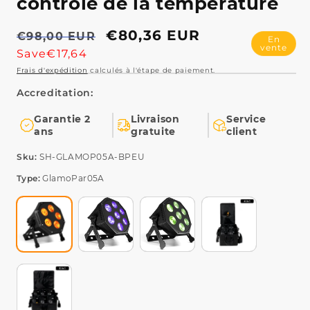
Prix
Prix
€80,36 EUR
€98,00 EUR
En
vente
habituel
promotionnel
Save€17,64
Garantie 2
Livraison
Service
ans
gratuite
client
Type:
GlamoPar05A