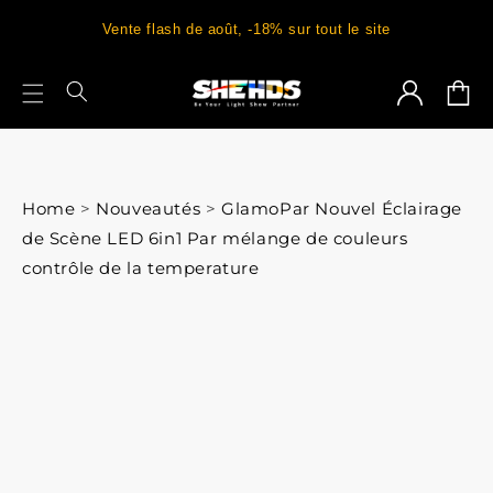
Vente flash de août, -18% sur tout le site
Connexion
Panie
Home
>
Nouveautés
>
GlamoPar Nouvel Éclairage
de Scène LED 6in1 Par mélange de couleurs
contrôle de la temperature