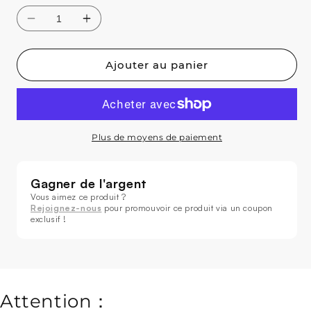
Ajouter au panier
Réduire
Augmenter
Plus de moyens de paiement
la
la
quantité
quantité
de
de
Adaptateur
Adaptateur
interface
interface
Rejoignez-nous
USB
USB
vers
vers
DMX
DMX
Contrôleur
Contrôleur
Gradateur
Gradateur
Attention：