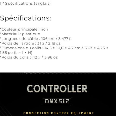
1 * Spécifications (anglais)
Spécifications:
*Couleur principale : noir
*Matériau : plastique
*Longueur du câble : 106 cm / 3,477 ft
*Poids de l’article : 31 g / 2,18 oz
*Dimensions du colis : 14,5 × 10,8 × 4,7 cm / 5,67 × 4,25 ×
1,85 po (L × l × H)
*Poids du colis : 112 g / 3,96 oz