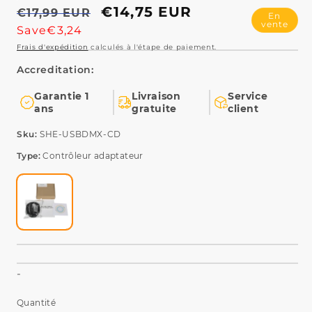
Prix
Prix
€14,75 EUR
€17,99 EUR
En
vente
habituel
promotionnel
Save€3,24
Garantie 1
Livraison
Service
ans
gratuite
client
Type:
Contrôleur adaptateur