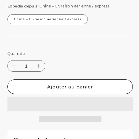
Expédié depuis:
Chine – Livraison aérienne / express
Chine – Livraison aérienne / express
Ajouter au panier
Réduire
Augmenter
la
la
quantité
quantité