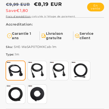
Prix
Prix
€8,19 EUR
€9,99 EUR
En
vente
habituel
promotionnel
Save€1,80
Garantie 1
Livraison
Service
ans
gratuite
client
Type:
1m